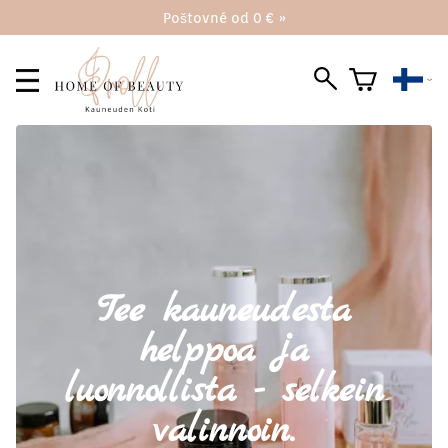
Poštovné od 0 € »
Tee kauneudesta
helppoa ja
luonnollista - selkein
valinnoin.