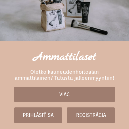
Ammattilaset
Oletko kauneudenhoitoalan
ammattilainen? Tutustu jälleenmyyntiin!
VIAC
PRIHLÁSIŤ SA
REGISTRÁCIA