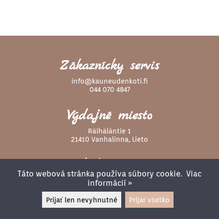
Zákaznícky servis
info@kauneudenkoti.fi
044 070 4847
Výdajné miesto
Räihäläntie 1
21410 Vanhalinna, Lieto
Sledujte nás
Táto webová stránka používa súbory cookie.
Viac
informácií »
Prijať len nevyhnutné
Prijať všetko