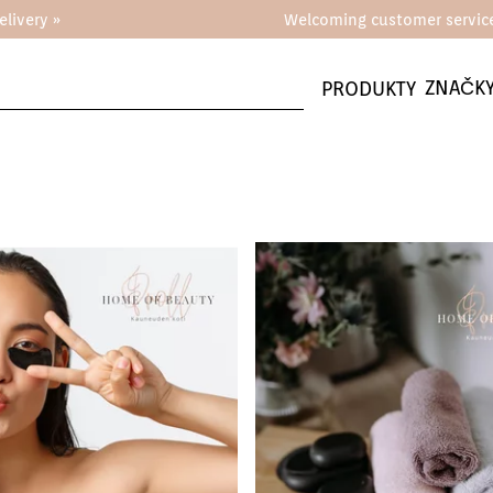
elivery »
Welcoming customer servic
ZNAČK
PRODUKTY