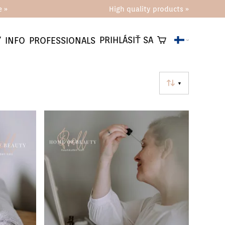
e »
High quality products »
Y
PRIHLÁSIŤ SA
INFO
PROFESSIONALS
▼