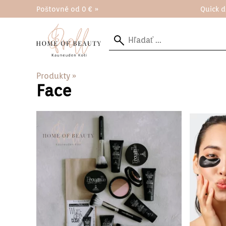
Poštovné od 0 € »
Quick d
Produkty
‪»
Face