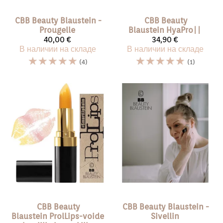
CBB Beauty Blaustein
-
CBB Beauty
Prougelle
Blaustein
HyaPro||
40,00 €
34,90 €
В наличии на складе
В наличии на складе
☆
☆
☆
☆
☆
☆
☆
☆
☆
☆
(4)
(1)
CBB Beauty
CBB Beauty Blaustein
-
Blaustein
ProlLips-voide
Sivellin