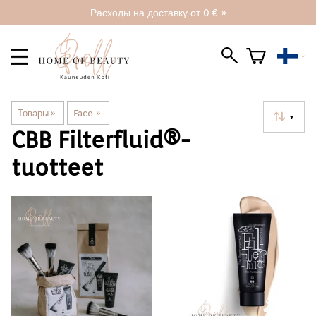
Расходы на доставку от 0 € »
Товары
‪»
Face
‪»
▼
CBB Filterfluid®️-
tuotteet