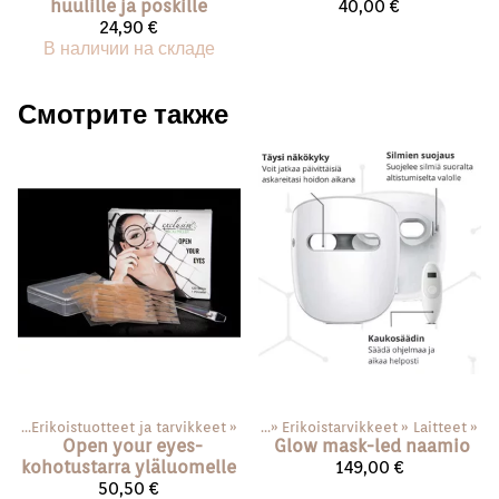
huulille ja poskille
40,00 €
24,90 €
В наличии на складе
Смотрите также
ace
‪»
Erikoistuotteet ja tarvikkeet
Товары
‪»
‪»
Erikoistarvikkeet
‪»
Laitteet
‪»
Open your eyes-
Glow mask-led naamio
kohotustarra yläluomelle
149,00 €
50,50 €