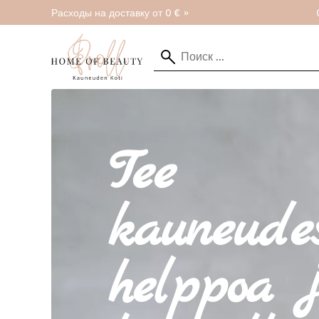
Расходы на доставку от 0 € »
Tee
kauneude
helppoa 