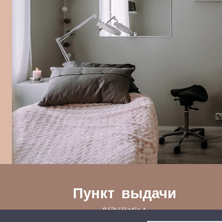
Пункт выдачи
Räihäläntie 1
21410 Vanhalinna, Lieto