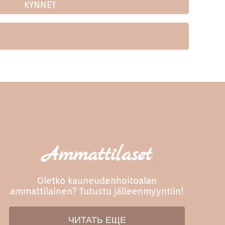
KYNNET
Ammattilaset
Oletko kauneudenhoitoalan
ammattilainen? Tutustu jälleenmyyntiin!
ЧИТАТЬ ЕЩЕ