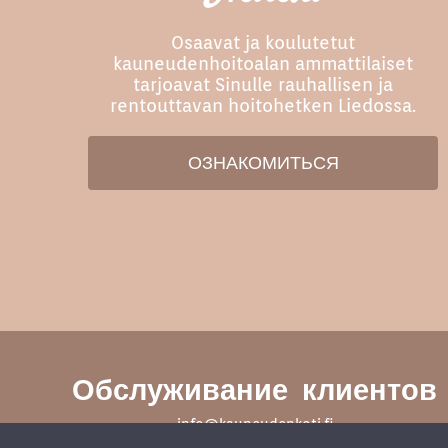
Osaavat ja koulutetut
kauneudenhoitoalan ammattilaiset
tarjoavat Sinulle rauhallisen ja
rentouttavan hoitohetken Liedossa.
ОЗНАКОМИТЬСЯ
Обслуживание клиентов
info@kauneudenkoti.fi
044 070 4847