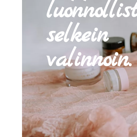
luonnollis
selkein
valinnoin.