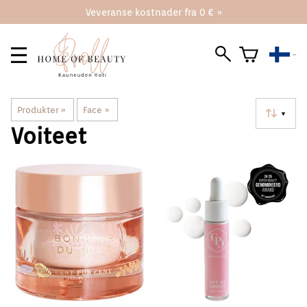
Veveranse kostnader fra 0 € »
Produkter
‪»
Face
‪»
▼
Voiteet