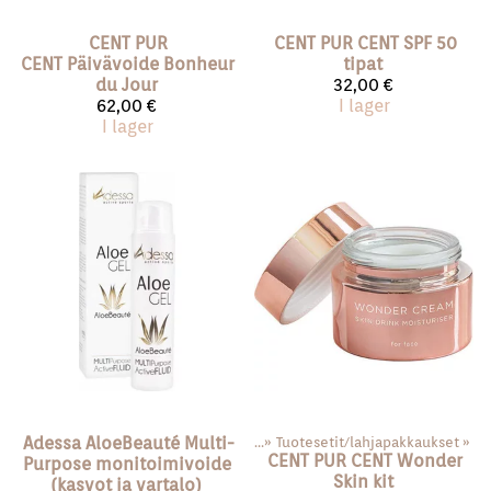
CENT PUR
CENT PUR CENT
SPF 50
CENT
Päivävoide Bonheur
tipat
du Jour
32,00 €
62,00 €
I lager
I lager
Adessa
AloeBeauté Multi-
Produkter
‪»
Meikit
‪»
Tuotesetit/lahjapakkaukset
‪»
CENT PUR CENT
Wonder
Purpose monitoimivoide
Skin kit
(kasvot ja vartalo)