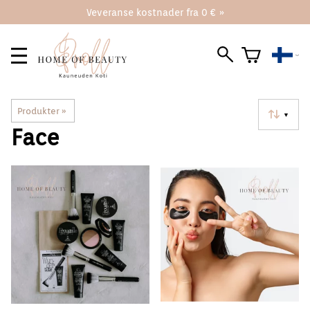
Veveranse kostnader fra 0 € »
Produkter
‪»
▼
Face