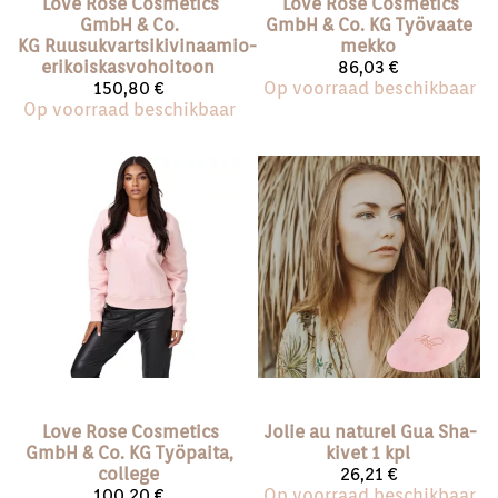
Love Rose Cosmetics
Love Rose Cosmetics
GmbH & Co.
GmbH & Co. KG
Työvaate
KG
Ruusukvartsikivinaamio-
mekko
erikoiskasvohoitoon
86,03 €
150,80 €
Op voorraad beschikbaar
Op voorraad beschikbaar
Love Rose Cosmetics
Jolie au naturel
Gua Sha-
GmbH & Co. KG
Työpaita,
kivet 1 kpl
college
26,21 €
100,20 €
Op voorraad beschikbaar