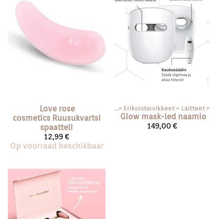
Love rose
Producten
‪»
Erikoistarvikkeet
‪»
Laitteet
‪»
Glow mask-led naamio
cosmetics
Ruusukvartsi
149,00 €
spaatteli
12,99 €
Op voorraad beschikbaar