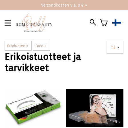
Verzendkosten v.a. 0 € »
Producten
‪»
Face
‪»
▼
Erikoistuotteet ja
tarvikkeet