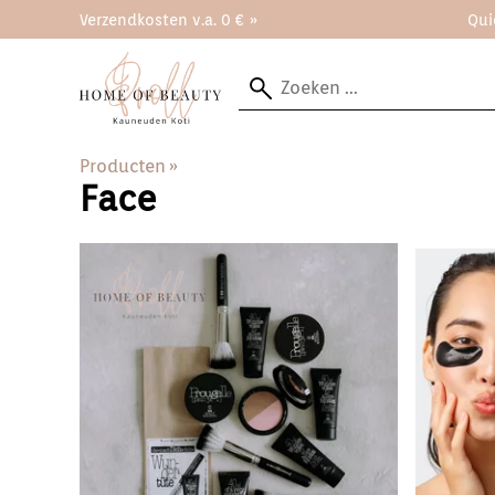
Verzendkosten v.a. 0 € »
Qui
Producten
‪»
Face