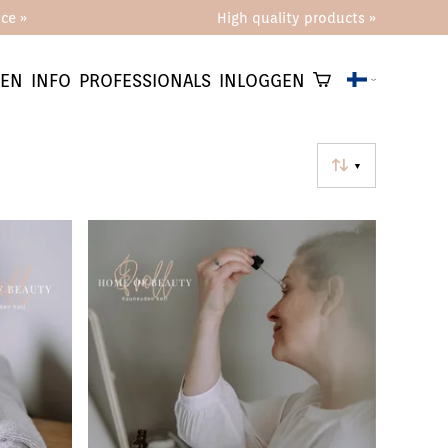
ce »
High quality products »
KEN
INFO
PROFESSIONALS
INLOGGEN
▼