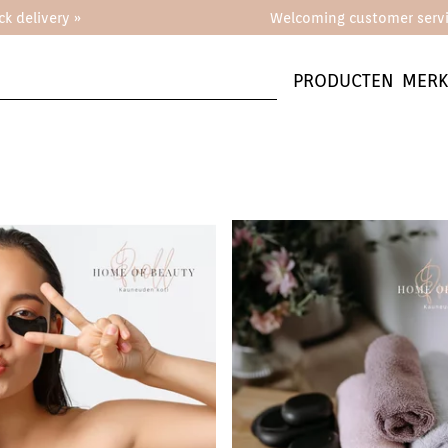
ck delivery »
Welcoming customer servi
PRODUCTEN
MER