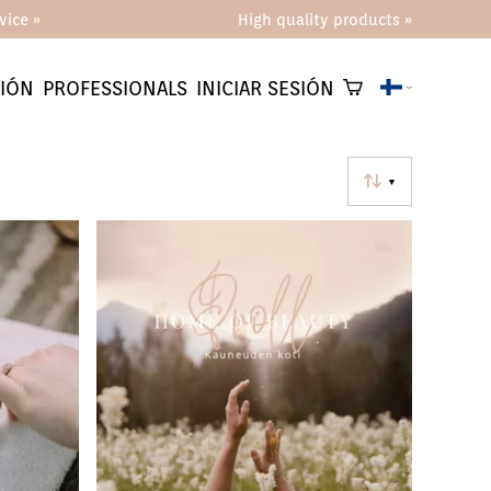
vice »
High quality products »
IÓN
PROFESSIONALS
INICIAR SESIÓN
▼