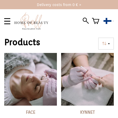
Delivery costs from 0 € »
Products
▼
FACE
KYNNET