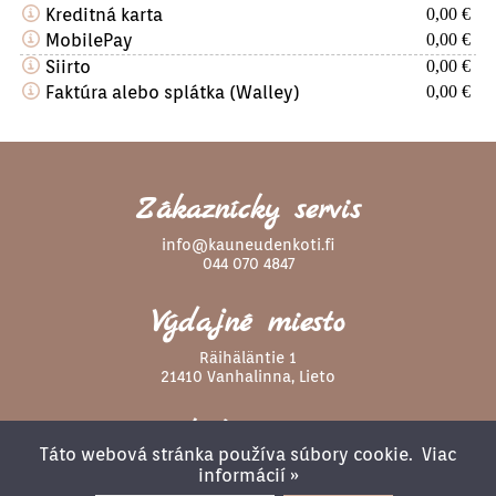
Kreditná karta
0,00 €
MobilePay
0,00 €
Siirto
0,00 €
Faktúra alebo splátka (Walley)
0,00 €
Zákaznícky servis
info@kauneudenkoti.fi
044 070 4847
Výdajné miesto
Räihäläntie 1
21410 Vanhalinna, Lieto
Sledujte nás
Táto webová stránka používa súbory cookie.
Viac
informácií »