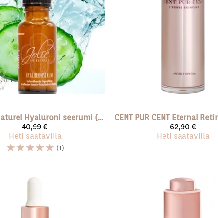
naturel
Hyaluroni seerumi (vegan) 20 ml
CENT PUR CENT
Eternal Reti
40,99 €
62,90 €
Heti saatavilla
Heti saatavilla
☆
☆
☆
☆
☆
(1)