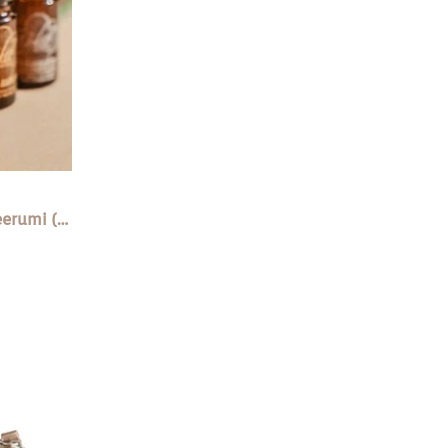
Hyaluroni seerumi (vegan) 5 ml