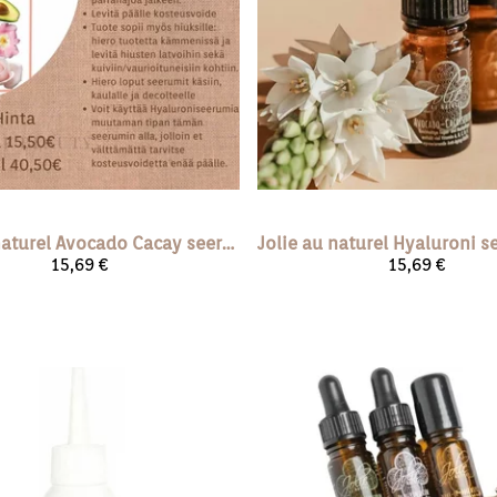
naturel
Avocado Cacay seerumi (vegan) 5 ml
Jolie au naturel
15,69 €
15,69 €