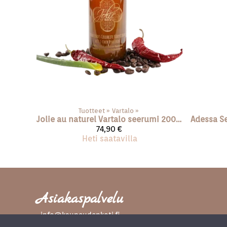
Tuotteet
‪»
Vartalo
‪»
Jolie au naturel
Vartalo seerumi 200 ml
Adessa
74,90 €
Heti saatavilla
Asiakaspalvelu
info@kauneudenkoti.fi
044 070 4847