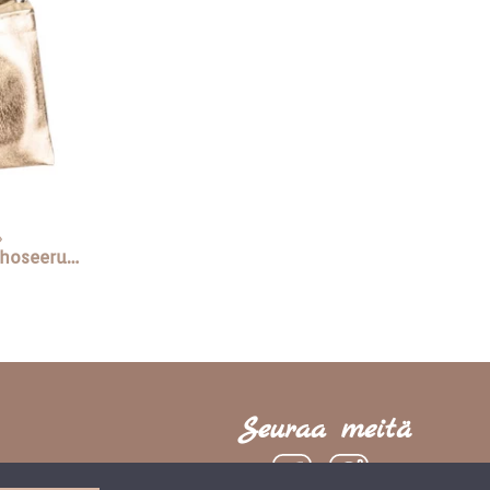
»
Lahjasetti tehoseerumit
Seuraa meitä