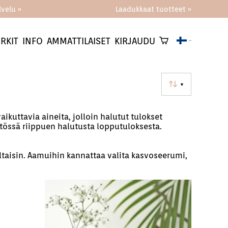
lvelu »
Laadukkaat tuotteet »
RKIT
INFO
AMMATTILAISET
KIRJAUDU
▼
ikuttavia aineita, jolloin halutut tulokset
tössä riippuen halutusta lopputuloksesta.
iltaisin. Aamuihin kannattaa valita kasvoseerumi,