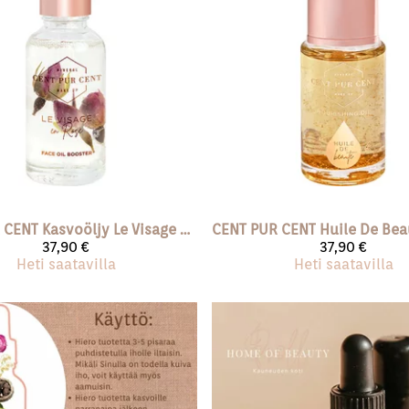
 CENT
Kasvoöljy Le Visage En Rose
CENT PUR CENT
37,90 €
37,90 €
Heti saatavilla
Heti saatavilla