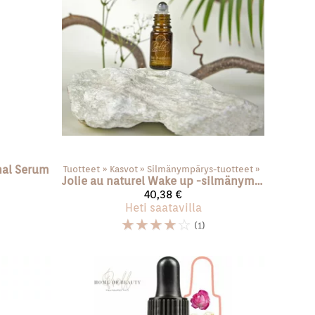
nal Serum
Tuotteet
‪»
Kasvot
‪»
Silmänympärys-tuotteet
‪»
Jolie au naturel
Wake up -silmänympärysseerumi
40,38 €
Heti saatavilla
☆
☆
☆
☆
☆
(1)