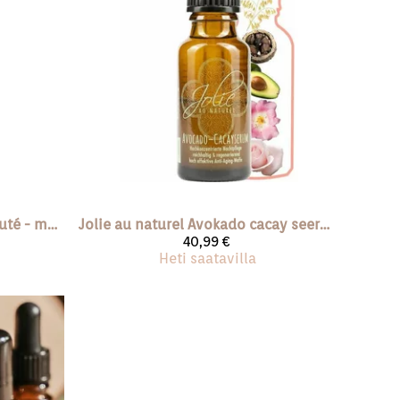
Huile De Beauté - monitoimi kauneusöljy
Jolie au naturel
Avokado cacay seerumi (vegan) 20 ml
40,99 €
Heti saatavilla