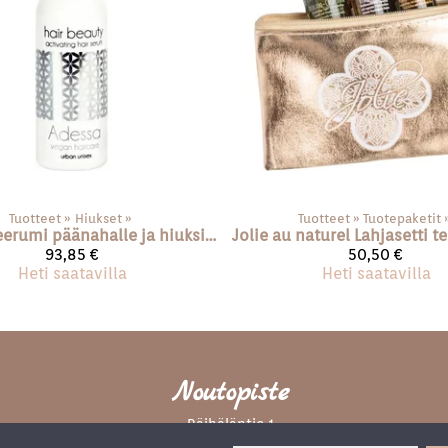
Tuotteet
‪»
Hiukset
‪»
Tuotteet
‪»
Tuotepaketit
‪
Seerumi päänahalle ja hiuksille
Jolie au naturel
93,85 €
50,50 €
Heti saatavilla
Heti saatavilla
Noutopiste
Räihäläntie 1
21410 Vanhalinna, Lieto