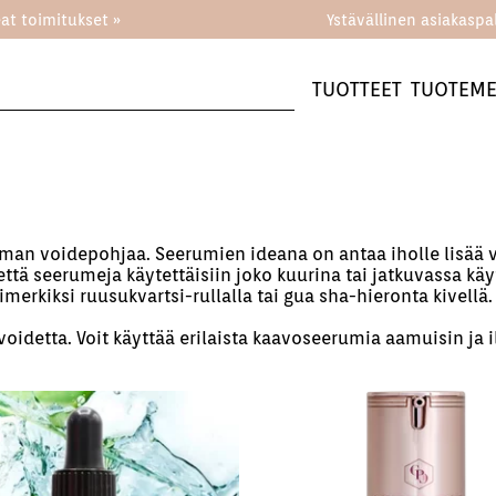
at toimitukset »
Ystävällinen asiakaspa
TUOTTEET
TUOTEME
ilman voidepohjaa. Seerumien ideana on antaa iholle lisää va
ä seerumeja käytettäisiin joko kuurina tai jatkuvassa käy
rkiksi ruusukvartsi-rullalla tai gua sha-hieronta kivellä.
oidetta. Voit käyttää erilaista kaavoseerumia aamuisin ja 