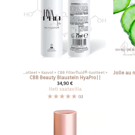
Tuotteet
‪»
Kasvot
‪»
CBB Filterfluid®️-tuotteet
‪»
Jolie au 
CBB Beauty Blaustein
HyaPro||
34,90 €
Heti saatavilla
☆
☆
☆
☆
☆
(1)