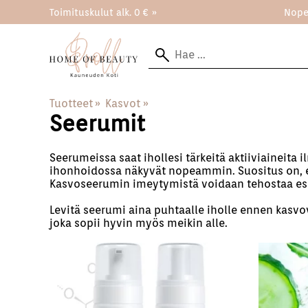
Toimituskulut alk. 0 € »
Nope
Tuotteet
‪»
Kasvot
‪»
Seerumit
Seerumeissa saat ihollesi tärkeitä aktiiviaineita 
ihonhoidossa näkyvät nopeammin. Suositus on, ett
Kasvoseerumin imeytymistä voidaan tehostaa esime
Levitä seerumi aina puhtaalle iholle ennen kasvov
joka sopii hyvin myös meikin alle.