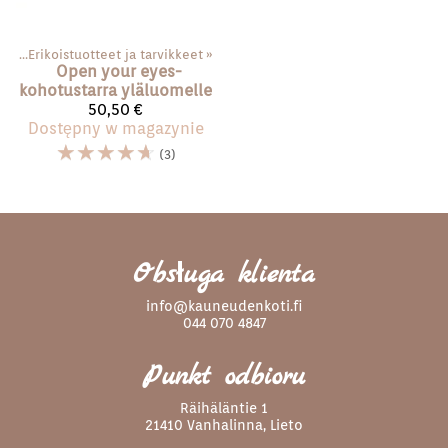
ace
‪»
Erikoistuotteet ja tarvikkeet
‪»
Open your eyes-
kohotustarra yläluomelle
50,50 €
Dostępny w magazynie
☆
☆
☆
☆
☆
(3)
Obsługa klienta
info@kauneudenkoti.fi
044 070 4847
Punkt odbioru
Räihäläntie 1
21410 Vanhalinna, Lieto