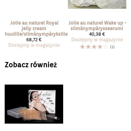
Jolie au naturel
Royal
Jolie au naturel
Wake up -
jelly cream
silmänympärysseerumi
huulille/silmänympäryksille
40,38 €
68,72 €
Dostępny w magazynie
Dostępny w magazynie
☆
☆
☆
☆
☆
(1)
Zobacz również