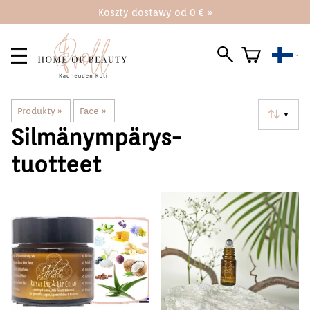
Koszty dostawy od 0 € »
Produkty
‪»
Face
‪»
▼
Silmänympärys-
tuotteet