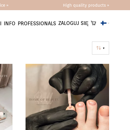
ce »
High quality products »
ZALOGUJ SIĘ
I
INFO
PROFESSIONALS
▼