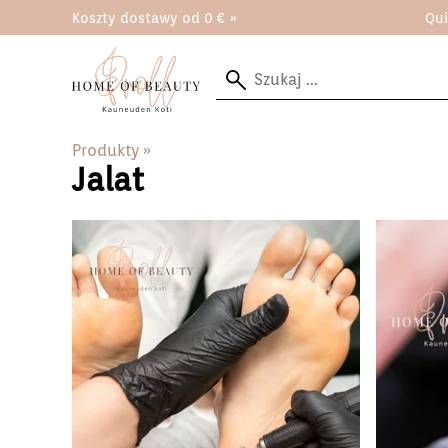
Koszty dostawy od 0 € »
Qui
Produkty
‪»
Jalat