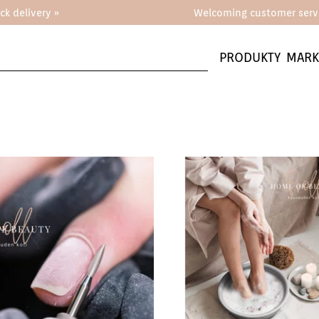
ck delivery »
Welcoming customer servi
PRODUKTY
MARK