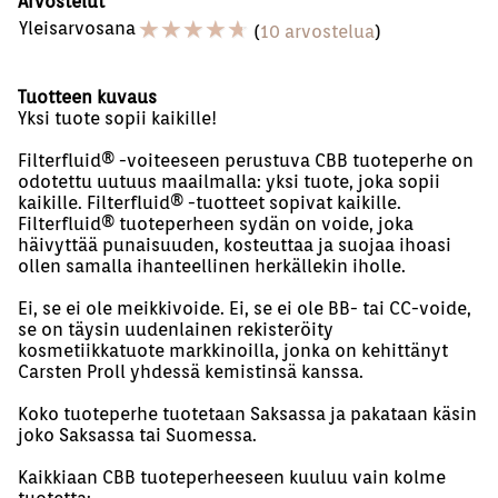
Arvostelut
☆
☆
☆
☆
☆
Yleisarvosana
(
10 arvostelua
)
Tuotteen kuvaus
Yksi tuote sopii kaikille!
Filterfluid®️ -voiteeseen perustuva CBB tuoteperhe on
odotettu uutuus maailmalla: yksi tuote, joka sopii
kaikille. Filterfluid®️ -tuotteet sopivat kaikille.
Filterfluid®️ tuoteperheen sydän on voide, joka
häivyttää punaisuuden, kosteuttaa ja suojaa ihoasi
ollen samalla ihanteellinen herkällekin iholle.
Ei, se ei ole meikkivoide. Ei, se ei ole BB- tai CC-voide,
se on täysin uudenlainen rekisteröity
kosmetiikkatuote markkinoilla, jonka on kehittänyt
Carsten Proll yhdessä kemistinsä kanssa.
Koko tuoteperhe tuotetaan Saksassa ja pakataan käsin
joko Saksassa tai Suomessa.
Kaikkiaan CBB tuoteperheeseen kuuluu vain kolme