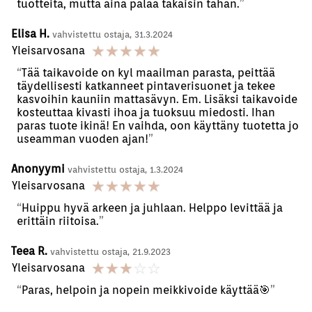
tuotteita, mutta aina palaa takaisin tähän.
Elisa H.
vahvistettu ostaja, 31.3.2024
☆
☆
☆
☆
☆
Yleisarvosana
Tää taikavoide on kyl maailman parasta, peittää
täydellisesti katkanneet pintaverisuonet ja tekee
kasvoihin kauniin mattasävyn. Em. Lisäksi taikavoide
kosteuttaa kivasti ihoa ja tuoksuu miedosti. Ihan
paras tuote ikinä! En vaihda, oon käyttäny tuotetta jo
useamman vuoden ajan!
Anonyymi
vahvistettu ostaja, 1.3.2024
☆
☆
☆
☆
☆
Yleisarvosana
Huippu hyvä arkeen ja juhlaan. Helppo levittää ja
erittäin riitoisa.
Teea R.
vahvistettu ostaja, 21.9.2023
☆
☆
☆
☆
☆
Yleisarvosana
Paras, helpoin ja nopein meikkivoide käyttää🎯