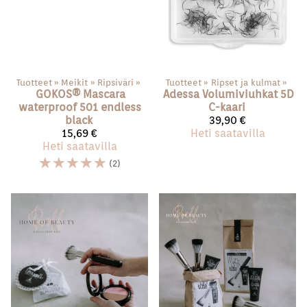
Tuotteet
‪»
Meikit
‪»
Ripsiväri
‪»
Tuotteet
‪»
Ripset ja kulmat
‪»
GOKOS®️
Mascara
Adessa
Volumiviuhkat 5D
waterproof 501 endless
C-kaari
black
39,90 €
15,69 €
Heti saatavilla
Heti saatavilla
☆
☆
☆
☆
☆
(2)