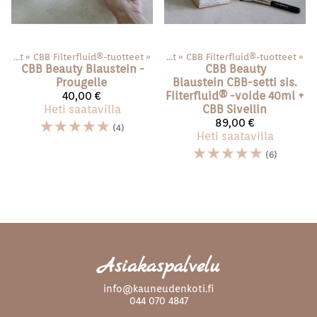
Kasvot
‪»
CBB Filterfluid®️-tuotteet
Tuotteet
‪»
‪»
Kasvot
‪»
CBB Filterfluid®️-tuotteet
‪»
CBB Beauty Blaustein
-
CBB Beauty
Prougelle
Blaustein
CBB-setti sis.
40,00 €
Filterfluid®️ -voide 40ml +
Heti saatavilla
CBB Sivellin
☆
☆
☆
☆
☆
89,00 €
(4)
Heti saatavilla
☆
☆
☆
☆
☆
(6)
Asiakaspalvelu
info@kauneudenkoti.fi
044 070 4847