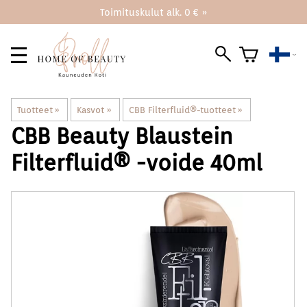
Toimituskulut alk. 0 € »
Tuotteet
‪»
Kasvot
‪»
CBB Filterfluid®️-tuotteet
‪»
CBB Beauty Blaustein
Filterfluid®️ -voide 40ml