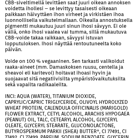
CBB-siveltimellä levittäen saat juuri oikean annoksen
voidetta ihollesi – se levittyy tasaisesti oikeaan
paikkaan häivyttäen ihon virheet ja virkistäen ihoa
luonnollisella vaikutelmallaan. Oikealla annostuksella
pigmentti mukautuu juuri sinun ihosi sävyyn. Ei ole
väliä, onko ihosi vaalea vai tumma, sillä mukautuva
CBB-voide takaa raikkaan, sävyysi istuvan
lopputuloksen. Ihosi näyttää rentoutuneelta koko
päivän.
Voide on 100 % vegaaninen. Sen tarkasti valikoidut
raaka-aineet (mm. Damaskoksen ruusu, centella ja
sheavoi eli karitevoi) hoitavat ihoasi hyvin ja
suojaavat sitä negatiivisilta ympäristövaikutuksilta
sekä vapailta radikaaleilta.
INCI: AQUA (WATER), TITANIUM DIOXIDE,
CAPRYLIC/CAPRIC TRIGLYCERIDE, OLIVOYL HYDROLYZED
WHEAT PROTEIN, CALENDULA OFFICINALIS (MARIGOLD)
FLOWER EXTRACT, CETYL ALCOHOL, ARACHIS HYPOGAEA
(PEANUT) OIL, TALC, CETEARYL ALCOHOL, GLYCERYL
OLEATE, GLYCERYL STEARATE, GLUCONOLACTONE,
BUTYROSPERMUM PARKII (SHEA) BUTTER*, CI 77491, CI
77492, CI 77499, PARFUM, SODIUM BENZOATE, GLYCERIN,