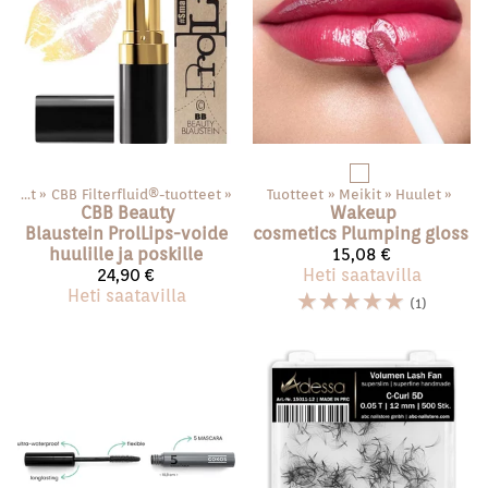
Kasvot
‪»
CBB Filterfluid®️-tuotteet
‪»
Tuotteet
‪»
Meikit
‪»
Huulet
‪»
CBB Beauty
Wakeup
Blaustein
ProlLips-voide
cosmetics
Plumping gloss
huulille ja poskille
15,08 €
24,90 €
Heti saatavilla
Heti saatavilla
☆
☆
☆
☆
☆
(1)