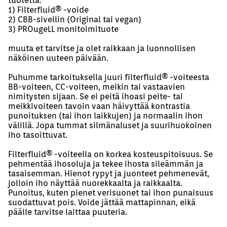
tuotetta:
1) Filterfluid®️ -voide
2) CBB-sivellin (Original tai vegan)
3) PROugeLL monitoimituote
muuta et tarvitse ja olet raikkaan ja luonnollisen
näköinen uuteen päivään.
Puhumme tarkoituksella juuri filterfluid®️ -voiteesta
BB-voiteen, CC-voiteen, meikin tai vastaavien
nimitysten sijaan. Se ei peitä ihoasi peite- tai
meikkivoiteen tavoin vaan häivyttää kontrastia
punoituksen (tai ihon laikkujen) ja normaalin ihon
välillä. Jopa tummat silmänaluset ja suurihuokoinen
iho tasoittuvat.
Filterfluid®️ -voiteella on korkea kosteuspitoisuus. Se
pehmentää ihosoluja ja tekee ihosta sileämmän ja
tasaisemman. Hienot rypyt ja juonteet pehmenevät,
jolloin iho näyttää nuorekkaalta ja raikkaalta.
Punoitus, kuten pienet verisuonet tai ihon punaisuus
suodattuvat pois. Voide jättää mattapinnan, eikä
päälle tarvitse laittaa puuteria.