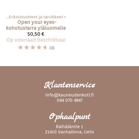
ace
‪»
Erikoistuotteet ja tarvikkeet
‪»
Open your eyes-
kohotustarra yläluomelle
50,50 €
Op voorraad beschikbaar
☆
☆
☆
☆
☆
(3)
Klantenservice
info@kauneudenkoti.fi
044 070 4847
Ophaalpunt
Räihäläntie 1
21410 Vanhalinna, Lieto