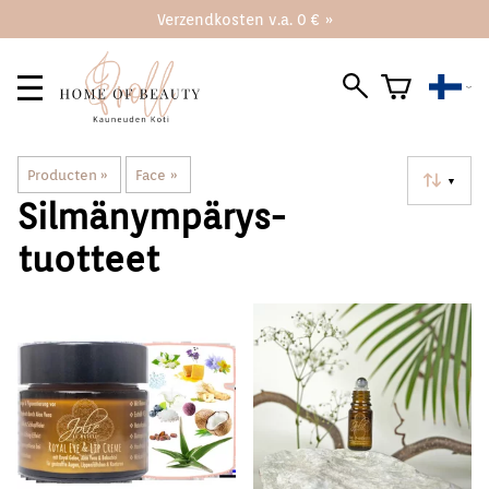
Verzendkosten v.a. 0 € »
Producten
‪»
Face
‪»
▼
Silmänympärys-
tuotteet