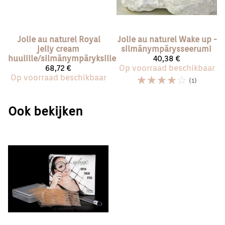
Jolie au naturel
Royal
Jolie au naturel
Wake up -
jelly cream
silmänympärysseerumi
huulille/silmänympäryksille
40,38 €
68,72 €
Op voorraad beschikbaar
Op voorraad beschikbaar
☆
☆
☆
☆
☆
(1)
Ook bekijken