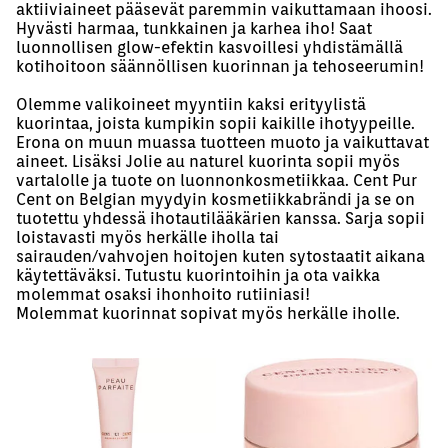
aktiiviaineet pääsevät paremmin vaikuttamaan ihoosi.
Hyvästi harmaa, tunkkainen ja karhea iho! Saat
luonnollisen glow-efektin kasvoillesi yhdistämällä
kotihoitoon säännöllisen kuorinnan ja tehoseerumin!
Olemme valikoineet myyntiin kaksi erityylistä
kuorintaa, joista kumpikin sopii kaikille ihotyypeille.
Erona on muun muassa tuotteen muoto ja vaikuttavat
aineet. Lisäksi Jolie au naturel kuorinta sopii myös
vartalolle ja tuote on luonnonkosmetiikkaa. Cent Pur
Cent on Belgian myydyin kosmetiikkabrändi ja se on
tuotettu yhdessä ihotautilääkärien kanssa. Sarja sopii
loistavasti myös herkälle iholla tai
sairauden/vahvojen hoitojen kuten sytostaatit aikana
käytettäväksi. Tutustu kuorintoihin ja ota vaikka
molemmat osaksi ihonhoito rutiiniasi!
Molemmat kuorinnat sopivat myös herkälle iholle.