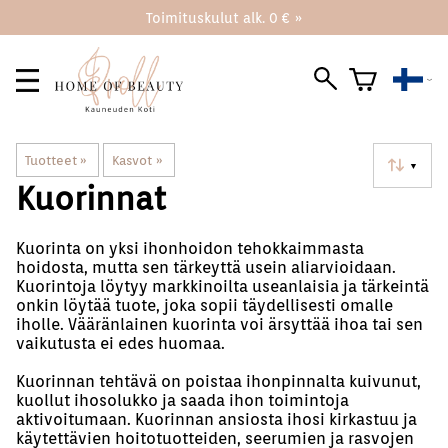
Toimituskulut alk. 0 € »
Tuotteet
‪»
Kasvot
‪»
▼
Kuorinnat
Kuorinta on yksi ihonhoidon tehokkaimmasta
hoidosta, mutta sen tärkeyttä usein aliarvioidaan.
Kuorintoja löytyy markkinoilta useanlaisia ja tärkeintä
onkin löytää tuote, joka sopii täydellisesti omalle
iholle. Vääränlainen kuorinta voi ärsyttää ihoa tai sen
vaikutusta ei edes huomaa.
Kuorinnan tehtävä on poistaa ihonpinnalta kuivunut,
kuollut ihosolukko ja saada ihon toimintoja
aktivoitumaan. Kuorinnan ansiosta ihosi kirkastuu ja
käytettävien hoitotuotteiden, seerumien ja rasvojen