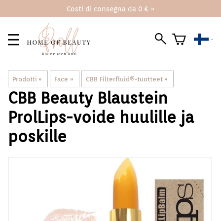
Costi di consegna da 0 € »
Prodotti
‪»
Face
‪»
CBB Filterfluid®️-tuotteet
‪»
CBB Beauty Blaustein
ProlLips-voide huulille ja
poskille