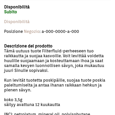
Disponibilità
Subito
Disponibilità
Posizione
Negozio
: a-000-0000-a-000
Descrizione del prodotto
Tämä uutuus tuote Filterfluid-perheeseen tuo
raikkautta ja suojaa kasvoille. Voit levittää voidetta
huulille suojaamaan ja kosteuttamaan ihoa ja saat
samalla kevyen luonnollisen sävyn, joka mukautuu
juuri Sinulle sopivaksi.
Kun levität tuotetta poskipäille, suojaa tuote poskia
paleltumiselta ja antaa ihanan raikkaan hehkun ja
pienen sävyn.
koko 3,5g
säilyy avattuna 12 kuukautta
INCI: petrolatum, mineral oil, polyisobutane,