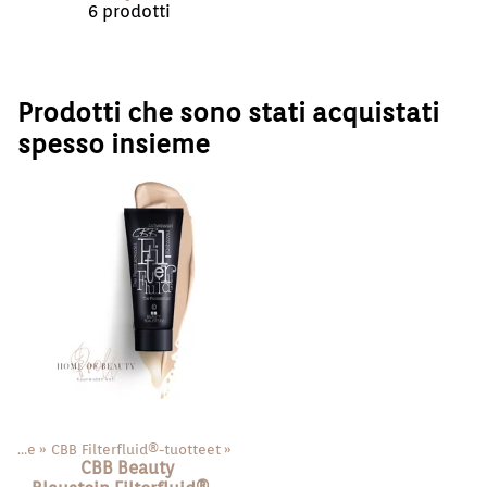
6 prodotti
Prodotti che sono stati acquistati
spesso insieme
»
Face
‪»
CBB Filterfluid®️-tuotteet
‪»
CBB Beauty