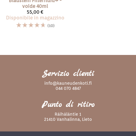
Blaustein
Filterfluid®️ -
voide 40ml
55,00 €
Disponibile in magazzino
☆
☆
☆
☆
☆
(10)
Servizio clienti
info@kauneudenkoti.fi
044 070 4847
Punto di ritiro
Räihäläntie 1
21410 Vanhalinna, Lieto
Seguici