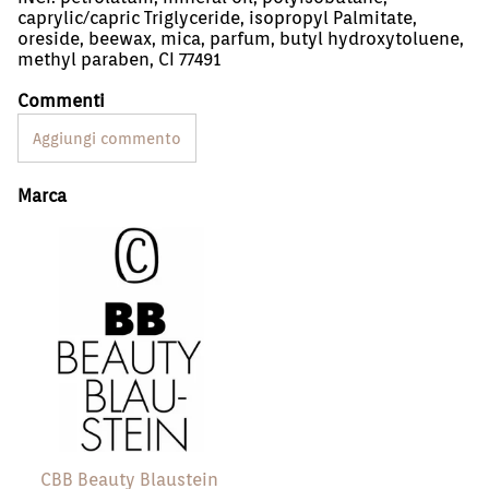
caprylic/capric Triglyceride, isopropyl Palmitate,
oreside, beewax, mica, parfum, butyl hydroxytoluene,
methyl paraben, CI 77491
Commenti
Aggiungi commento
Marca
CBB Beauty Blaustein