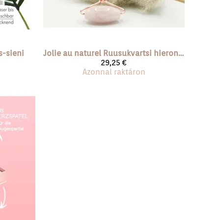
s-sieni
Jolie au naturel
Ruusukvartsi hierontarulla 1kpl
29,25 €
Azonnal raktáron