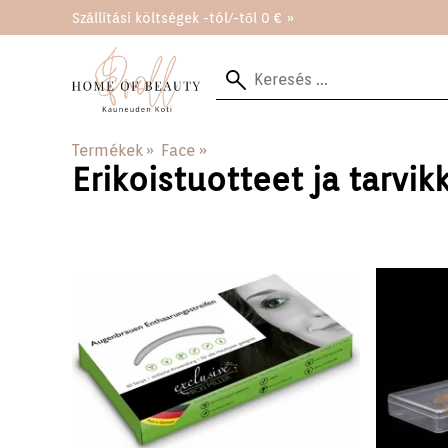
Szállítási költségek -tól/-től 0 € »
Termékek
‪»
Face
‪»
Erikoistuotteet ja tarvik