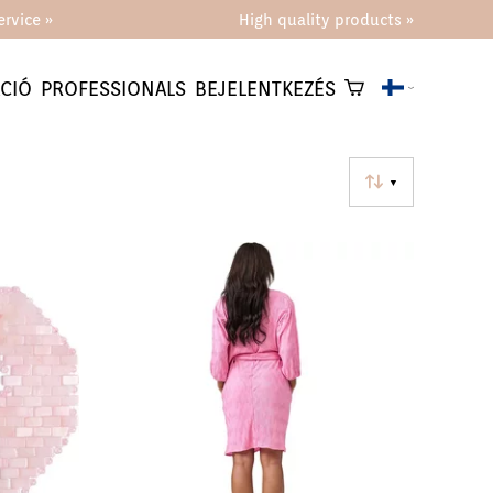
rvice »
High quality products »
CIÓ
PROFESSIONALS
BEJELENTKEZÉS
▼