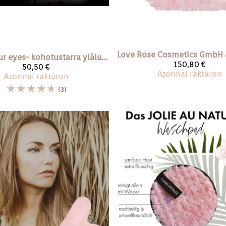
Love Rose Cosmetics GmbH 
Open your eyes- kohotustarra yläluomelle
150,80 €
50,50 €
Azonnal raktáron
Azonnal raktáron
☆
☆
☆
☆
☆
(3)