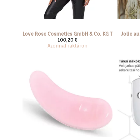
Love Rose Cosmetics GmbH & Co. KG
Työpaita, college
Jolie au
100,20 €
Azonnal raktáron