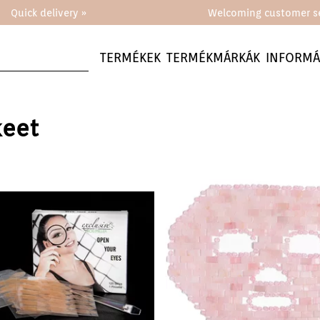
Quick delivery »
Welcoming customer se
TERMÉKEK
TERMÉKMÁRKÁK
INFORMÁ
keet