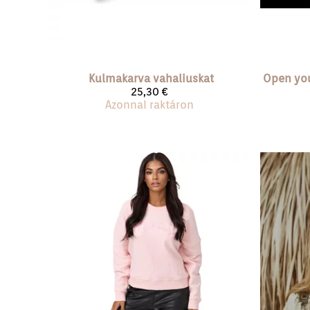
Kulmakarva vahaliuskat
25,30 €
Azonnal raktáron