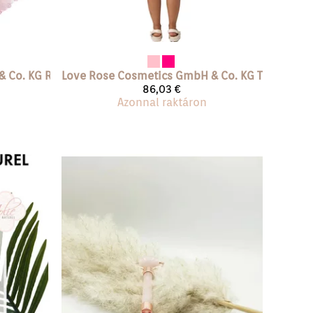
& Co. KG
Ruusukvartsikivinaamio-erikoiskasvohoitoon
Love Rose Cosmetics GmbH & Co. KG
Työvaate mekko
86,03 €
Azonnal raktáron