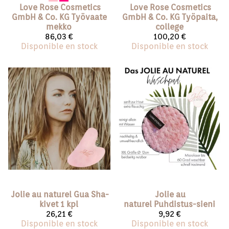
Love Rose Cosmetics
Love Rose Cosmetics
GmbH & Co. KG
Työvaate
GmbH & Co. KG
Työpaita,
mekko
college
86,03 €
100,20 €
Disponible en stock
Disponible en stock
Jolie au naturel
Gua Sha-
Jolie au
kivet 1 kpl
naturel
Puhdistus-sieni
26,21 €
9,92 €
Disponible en stock
Disponible en stock