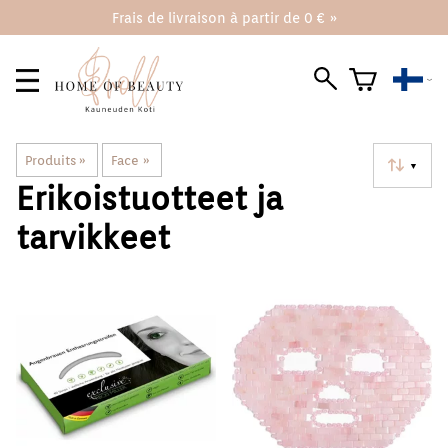
Frais de livraison à partir de 0 € »
Produits
‪»
Face
‪»
▼
Erikoistuotteet ja
tarvikkeet