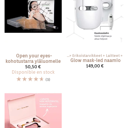
Open your eyes-
Produits
‪»
Erikoistarvikkeet
‪»
Laitteet
‪»
Glow mask-led naamio
kohotustarra yläluomelle
149,00 €
50,50 €
Disponible en stock
☆
☆
☆
☆
☆
(3)