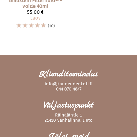
Blaustein
Filterfluid®️ -
voide 40ml
55,00 €
Laos
☆
☆
☆
☆
☆
(10)
Klienditeenindus
info@kauneudenkoti.fi
044 070 4847
Väljastuspunkt
Räihäläntie 1
21410 Vanhalinna, Lieto
Jälgi meid