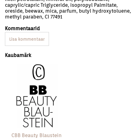
caprylic/capric Triglyceride, isopropyl Palmitate,
oreside, beewax, mica, parfum, butyl hydroxytoluene,
methyl paraben, CI 77491
Kommentaarid
Lisa kommentaar
Kaubamärk
CBB Beauty Blaustein