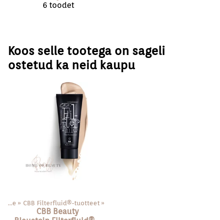
6 toodet
Koos selle tootega on sageli
ostetud ka neid kaupu
»
Face
‪»
CBB Filterfluid®️-tuotteet
‪»
CBB Beauty