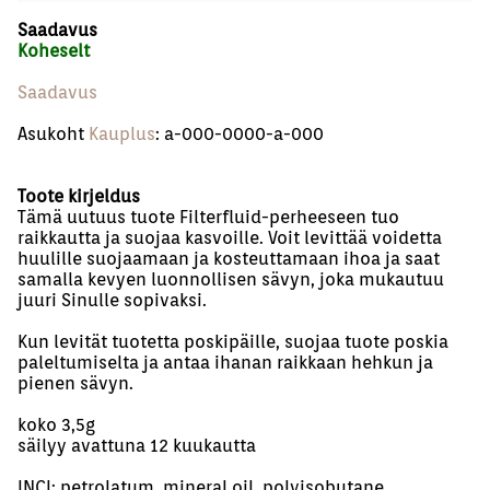
Saadavus
Koheselt
Saadavus
Asukoht
Kauplus
: a-000-0000-a-000
Toote kirjeldus
Tämä uutuus tuote Filterfluid-perheeseen tuo
raikkautta ja suojaa kasvoille. Voit levittää voidetta
huulille suojaamaan ja kosteuttamaan ihoa ja saat
samalla kevyen luonnollisen sävyn, joka mukautuu
juuri Sinulle sopivaksi.
Kun levität tuotetta poskipäille, suojaa tuote poskia
paleltumiselta ja antaa ihanan raikkaan hehkun ja
pienen sävyn.
koko 3,5g
säilyy avattuna 12 kuukautta
INCI: petrolatum, mineral oil, polyisobutane,