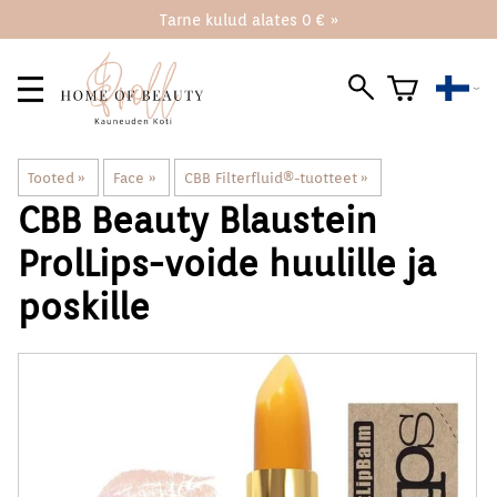
Tarne kulud alates 0 € »
Tooted
‪»
Face
‪»
CBB Filterfluid®️-tuotteet
‪»
CBB Beauty Blaustein
ProlLips-voide huulille ja
poskille