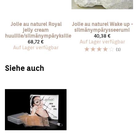
Jolie au naturel
Royal
Jolie au naturel
Wake up -
jelly cream
silmänympärysseerumi
huulille/silmänympäryksille
40,38 €
68,72 €
Auf Lager verfügbar
Auf Lager verfügbar
☆
☆
☆
☆
☆
(1)
Siehe auch