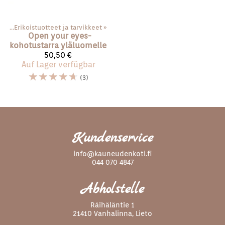
ace
‪»
Erikoistuotteet ja tarvikkeet
‪»
Open your eyes-
kohotustarra yläluomelle
50,50 €
Auf Lager verfügbar
☆
☆
☆
☆
☆
(3)
Kundenservice
info@kauneudenkoti.fi
044 070 4847
Abholstelle
Räihäläntie 1
21410 Vanhalinna, Lieto