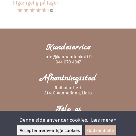
Tilgængelig på lager
☆
☆
☆
☆
☆
(3)
Kundeservice
info@kauneudenkoti.fi
044 070 4847
Afhentningssted
Räihäläntie 1
21410 Vanhalinna, Lieto
Følg os
Denne side anvender cookies.
Læs mere »
Accepter nødvendige cookies
Godkend alle