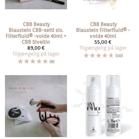
CBB Beauty
CBB Beauty
Blaustein
CBB-setti sis.
Blaustein
Filterfluid®️ -
Filterfluid®️ -voide 40ml +
voide 40ml
CBB Sivellin
55,00 €
89,00 €
Tilgængelig på lager
Tilgængelig på lager
☆
☆
☆
☆
☆
(10)
☆
☆
☆
☆
☆
(6)