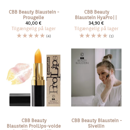
CBB Beauty Blaustein
-
CBB Beauty
Prougelle
Blaustein
HyaPro||
40,00 €
34,90 €
Tilgængelig på lager
Tilgængelig på lager
☆
☆
☆
☆
☆
☆
☆
☆
☆
☆
(4)
(1)
CBB Beauty
CBB Beauty Blaustein
-
Blaustein
ProlLips-voide
Sivellin