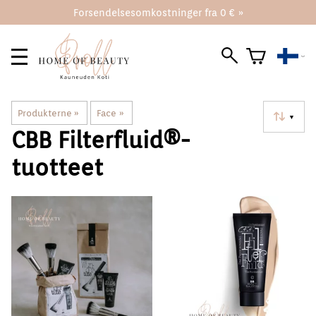
Forsendelsesomkostninger fra 0 € »
Produkterne
‪»
Face
‪»
▼
CBB Filterfluid®️-
tuotteet