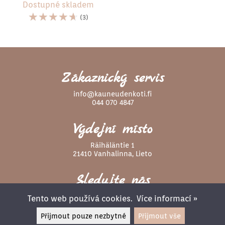
Dostupné skladem
☆
☆
☆
☆
☆
(3)
Zákaznický servis
info@kauneudenkoti.fi
044 070 4847
Výdejní místo
Räihäläntie 1
21410 Vanhalinna, Lieto
Sledujte nás
Tento web používá cookies.
Více informací »
Přijmout pouze nezbytné
Přijmout vše