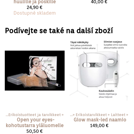
huulille ja poskille
40,00 €
24,90 €
Dostupné skladem
Podívejte se také na další zboží
ace
‪»
Erikoistuotteet ja tarvikkeet
Produkty
‪»
‪»
Erikoistarvikkeet
‪»
Laitteet
‪»
Open your eyes-
Glow mask-led naamio
kohotustarra yläluomelle
149,00 €
50,50 €