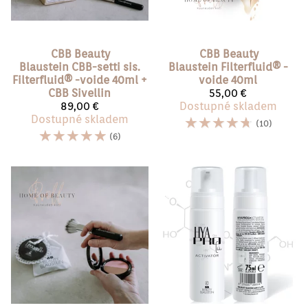
CBB Beauty
CBB Beauty
Blaustein
CBB-setti sis.
Blaustein
Filterfluid®️ -
Filterfluid®️ -voide 40ml +
voide 40ml
CBB Sivellin
55,00 €
89,00 €
Dostupné skladem
Dostupné skladem
☆
☆
☆
☆
☆
(10)
☆
☆
☆
☆
☆
(6)