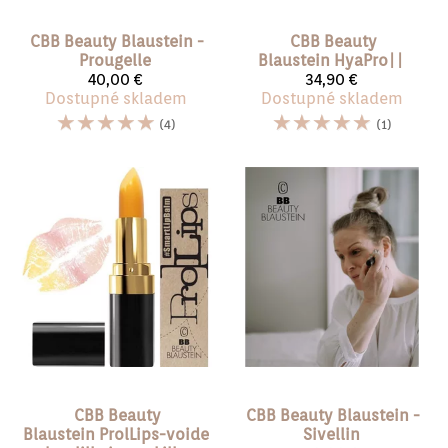
CBB Beauty Blaustein
-
CBB Beauty
Prougelle
Blaustein
HyaPro||
40,00 €
34,90 €
Dostupné skladem
Dostupné skladem
☆
☆
☆
☆
☆
☆
☆
☆
☆
☆
(4)
(1)
CBB Beauty
CBB Beauty Blaustein
-
Blaustein
ProlLips-voide
Sivellin