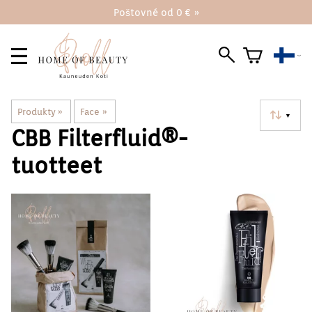
Poštovné od 0 € »
Produkty
‪»
Face
‪»
▼
CBB Filterfluid®️-
tuotteet