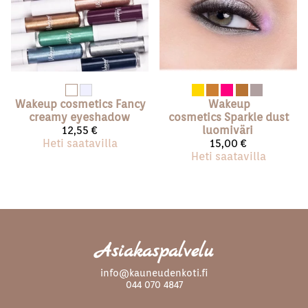
Wakeup cosmetics
Fancy
Wakeup
creamy eyeshadow
cosmetics
Sparkle dust
12,55 €
luomiväri
Heti saatavilla
15,00 €
Heti saatavilla
Asiakaspalvelu
info@kauneudenkoti.fi
044 070 4847