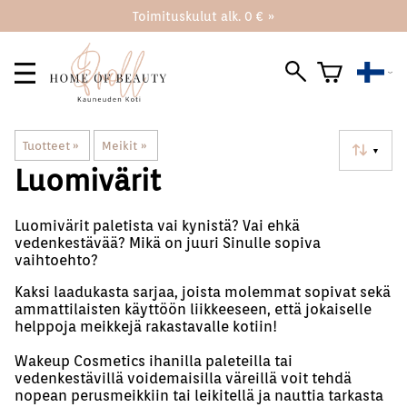
Toimituskulut alk. 0 € »
Tuotteet
‪»
Meikit
‪»
▼
Luomivärit
Luomivärit paletista vai kynistä? Vai ehkä
vedenkestävää? Mikä on juuri Sinulle sopiva
vaihtoehto?
Kaksi laadukasta sarjaa, joista molemmat sopivat sekä
ammattilaisten käyttöön liikkeeseen, että jokaiselle
helppoja meikkejä rakastavalle kotiin!
Wakeup Cosmetics ihanilla paleteilla tai
vedenkestävillä voidemaisilla väreillä voit tehdä
nopean perusmeikkiin tai leikitellä ja nauttia tarkasta